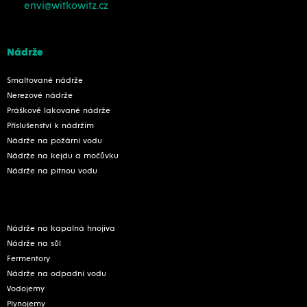
envi@witkowitz.cz
Nádrže
Smaltované nádrže
Nerezové nádrže
Práškově lakované nádrže
Příslušenství k nádržím
Nádrže na požární vodu
Nádrže na kejdu a močůvku
Nádrže na pitnou vodu
Nádrže na kapalná hnojiva
Nádrže na sůl
Fermentory
Nádrže na odpadní vodu
Vodojemy
Plynojemy