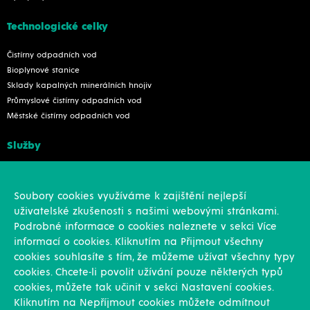
Technologické celky
Čistírny odpadních vod
Bioplynové stanice
Sklady kapalných minerálních hnojiv
Průmyslové čistírny odpadních vod
Městské čistírny odpadních vod
Služby
Konstrukce
Revize, rekonstrukce a opravy
Soubory cookies využíváme k zajištění nejlepší
Montáže
uživatelské zkušenosti s našimi webovými stránkami.
Projekční činnost
Podrobné informace o cookies naleznete v sekci Více
Vlastní výroba
informací o cookies. Kliknutím na Přijmout všechny
Výroba přesných výpalků na laseru
cookies souhlasíte s tím, že můžeme užívat všechny typy
cookies. Chcete-li povolit užívání pouze některých typů
Ostatní
cookies, můžete tak učinit v sekci Nastavení cookies.
Kliknutím na Nepříjmout cookies můžete odmítnout
Novinky