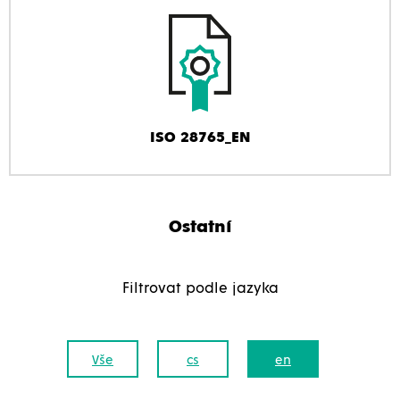
ISO 28765_EN
Ostatní
Filtrovat podle jazyka
Vše
cs
en