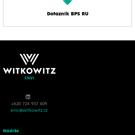
Dotazník BPS RU
+420 724 937 609
envi@witkowitz.cz
Nádrže