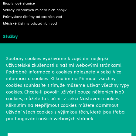
Bioplynové stanice
Sklady kapalných minerálních hnojiv
Průmyslové čistírny odpadních vod
Městské čistírny odpadních vod
Služby
Konstrukce
Revize, rekonstrukce a opravy
Soubory cookies využíváme k zajištění nejlepší
Montáže
uživatelské zkušenosti s našimi webovými stránkami.
Projekční činnost
Podrobné informace o cookies naleznete v sekci Více
Vlastní výroba
informací o cookies. Kliknutím na Přijmout všechny
Výroba přesných výpalků na laseru
cookies souhlasíte s tím, že můžeme užívat všechny typy
cookies. Chcete-li povolit užívání pouze některých typů
Ostatní
cookies, můžete tak učinit v sekci Nastavení cookies.
Kliknutím na Nepříjmout cookies můžete odmítnout
Novinky
uživání všech cookies s výjimkou těch, které jsou třeba
Reference
pro fungování našich webových stránek.
Kariéra
O nás & Kontakt
GDPR