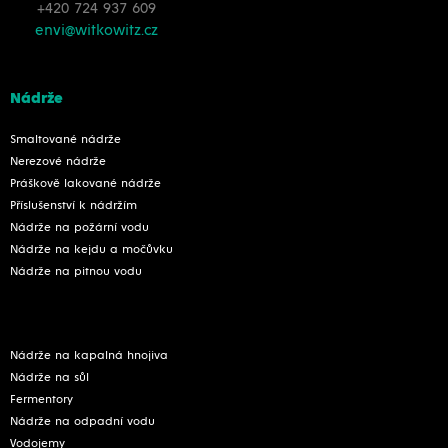
+420 724 937 609
envi@witkowitz.cz
Nádrže
Smaltované nádrže
Nerezové nádrže
Práškově lakované nádrže
Příslušenství k nádržím
Nádrže na požární vodu
Nádrže na kejdu a močůvku
Nádrže na pitnou vodu
Nádrže na kapalná hnojiva
Nádrže na sůl
Fermentory
Nádrže na odpadní vodu
Vodojemy