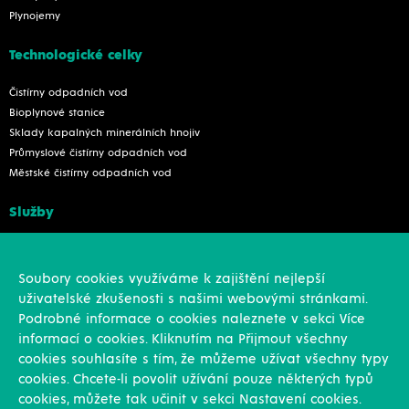
Plynojemy
Technologické celky
Čistírny odpadních vod
Bioplynové stanice
Sklady kapalných minerálních hnojiv
Průmyslové čistírny odpadních vod
Městské čistírny odpadních vod
Služby
Konstrukce
Revize, rekonstrukce a opravy
Soubory cookies využíváme k zajištění nejlepší
Montáže
uživatelské zkušenosti s našimi webovými stránkami.
Projekční činnost
Podrobné informace o cookies naleznete v sekci Více
Vlastní výroba
informací o cookies. Kliknutím na Přijmout všechny
Výroba přesných výpalků na laseru
cookies souhlasíte s tím, že můžeme užívat všechny typy
cookies. Chcete-li povolit užívání pouze některých typů
Ostatní
cookies, můžete tak učinit v sekci Nastavení cookies.