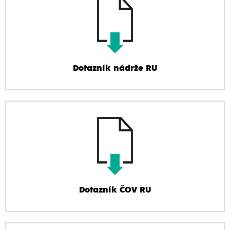
Dotazník nádrže RU
Dotazník ČOV RU