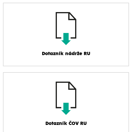
Dotazník nádrže RU
Dotazník ČOV RU