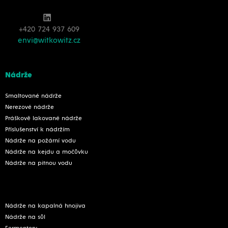
+420 724 937 609
envi@witkowitz.cz
Nádrže
Smaltované nádrže
Nerezové nádrže
Práškově lakované nádrže
Příslušenství k nádržím
Nádrže na požární vodu
Nádrže na kejdu a močůvku
Nádrže na pitnou vodu
Nádrže na kapalná hnojiva
Nádrže na sůl