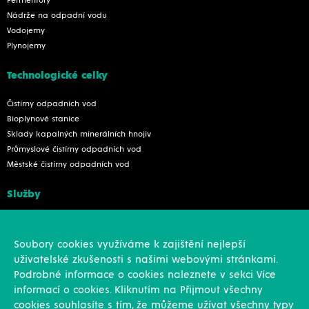
Fermentory
Nádrže na odpadní vodu
Vodojemy
Plynojemy
Technologické celky
Čistírny odpadních vod
Bioplynové stanice
Sklady kapalných minerálních hnojiv
Průmyslové čistírny odpadních vod
Městské čistírny odpadních vod
Služby
Konstrukce
Revize, rekonstrukce a opravy
Soubory cookies využíváme k zajištění nejlepší
Montáže
uživatelské zkušenosti s našimi webovými stránkami.
Projekční činnost
Podrobné informace o cookies naleznete v sekci Více
Vlastní výroba
informací o cookies. Kliknutím na Přijmout všechny
Výroba přesných výpalků na laseru
cookies souhlasíte s tím, že můžeme užívat všechny typy