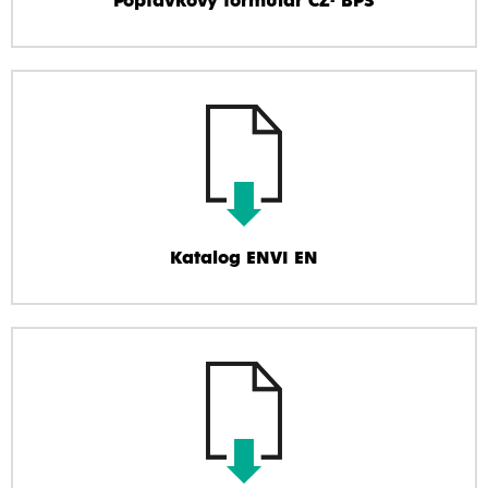
Poptávkový formulář CZ- BPS
Katalog ENVI EN