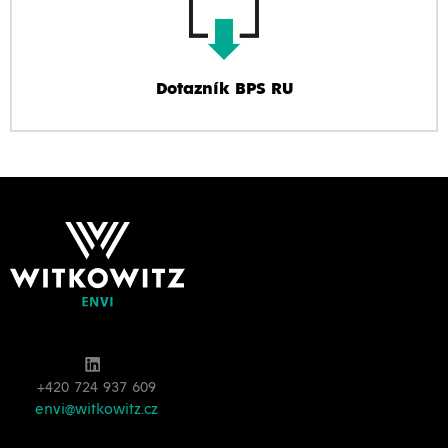
Dotazník BPS RU
+420 724 937 609
envi@witkowitz.cz