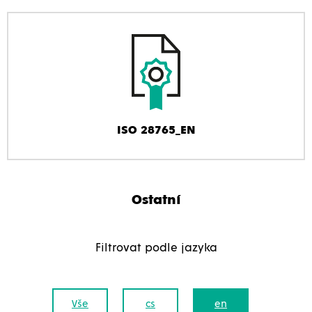
ISO 28765_EN
Ostatní
Filtrovat podle jazyka
Vše
cs
en