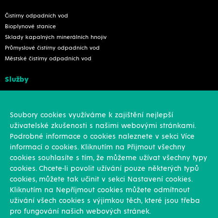
Čistírny odpadních vod
Bioplynové stanice
Sklady kapalných minerálních hnojiv
Průmyslové čistírny odpadních vod
Městské čistírny odpadních vod
Služby
Konstrukce
Revize, rekonstrukce a opravy
Soubory cookies využíváme k zajištění nejlepší
Montáže
uživatelské zkušenosti s našimi webovými stránkami.
Projekční činnost
Podrobné informace o cookies naleznete v sekci Více
Vlastní výroba
informací o cookies. Kliknutím na Přijmout všechny
Výroba přesných výpalků na laseru
cookies souhlasíte s tím, že můžeme užívat všechny typy
cookies. Chcete-li povolit užívání pouze některých typů
Ostatní
cookies, můžete tak učinit v sekci Nastavení cookies.
Kliknutím na Nepříjmout cookies můžete odmítnout
Novinky
uživání všech cookies s výjimkou těch, které jsou třeba
Reference
pro fungování našich webových stránek.
Kariéra