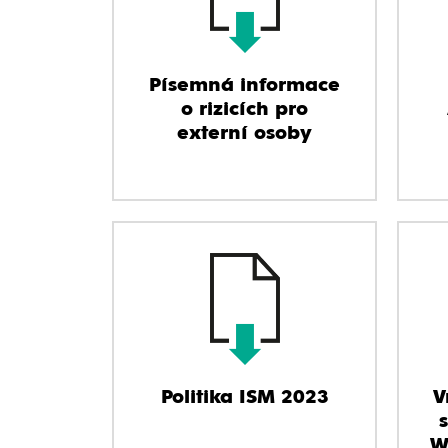
Písemná informace
o rizicích pro
externí osoby
Politika ISM 2023
V
W