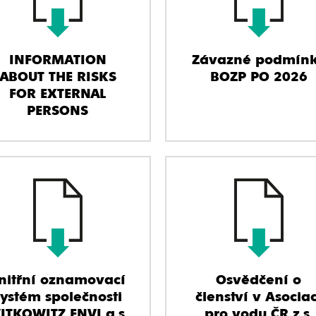
INFORMATION
Závazné podmín
ABOUT THE RISKS
BOZP PO 2026
FOR EXTERNAL
PERSONS
nitřní oznamovací
Osvědčení o
systém společnosti
členství v Asociac
ITKOWITZ ENVI a.s.
pro vodu ČR z.s.