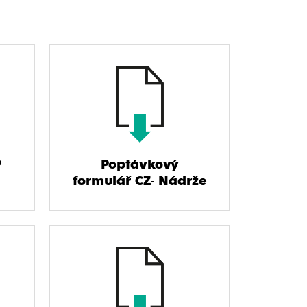
P
Poptávkový
formulář CZ- Nádrže