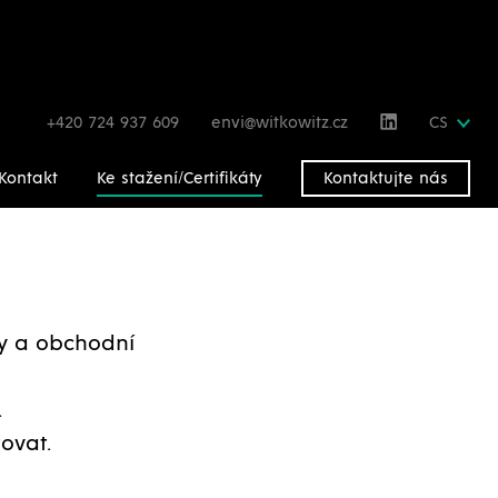
+420 724 937 609
envi@witkowitz.cz
CS
Kontakt
Ke stažení/Certifikáty
Kontaktujte nás
gy a obchodní
.
ovat.