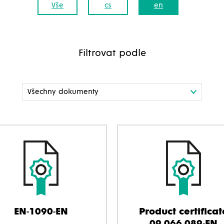
Vše
cs
en
Filtrovat podle
EN-1090-EN
Product certificat
09.066.089-EN