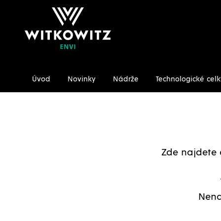
Úvod
Novinky
Nádrže
Technologické celk
Úvodní stránka
Ke stažení/Certifikáty
Zde najdete 
Nena