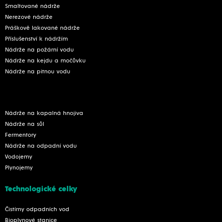
Smaltované nádrže
Nerezové nádrže
Práškově lakované nádrže
Příslušenství k nádržím
Nádrže na požární vodu
Nádrže na kejdu a močůvku
Nádrže na pitnou vodu
Nádrže na kapalná hnojiva
Nádrže na sůl
Fermentory
Nádrže na odpadní vodu
Vodojemy
Plynojemy
Technologické celky
Čistírny odpadních vod
Bioplynové stanice