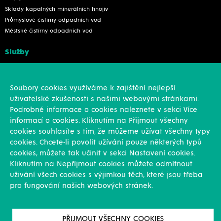
Sklady kapalných minerálních hnojiv
Průmyslové čistírny odpadních vod
Městské čistírny odpadních vod
Služby
Konstrukce
Revize, rekonstrukce a opravy
Soubory cookies využíváme k zajištění nejlepší
Montáže
uživatelské zkušenosti s našimi webovými stránkami.
Projekční činnost
Podrobné informace o cookies naleznete v sekci Více
Vlastní výroba
informací o cookies. Kliknutím na Přijmout všechny
Výroba přesných výpalků na laseru
cookies souhlasíte s tím, že můžeme užívat všechny typy
cookies. Chcete-li povolit užívání pouze některých typů
Ostatní
cookies, můžete tak učinit v sekci Nastavení cookies.
Kliknutím na Nepříjmout cookies můžete odmítnout
Novinky
uživání všech cookies s výjimkou těch, které jsou třeba
Reference
pro fungování našich webových stránek.
Kariéra
O nás & Kontakt
GDPR
PŘIJMOUT VŠECHNY COOKIES