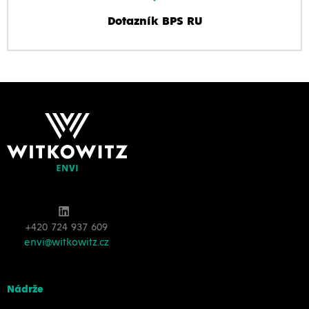
Dotazník BPS RU
+420 724 937 609
envi@witkowitz.cz
Nádrže