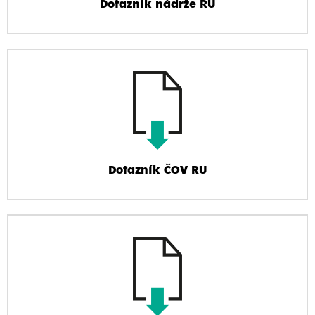
Dotazník nádrže RU
Dotazník ČOV RU