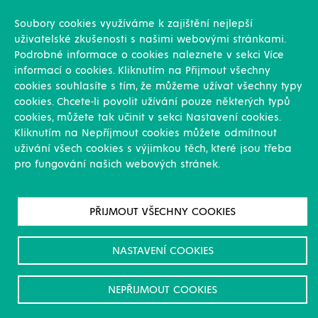
Konstrukce
Revize, rekonstrukce a opravy
Soubory cookies využíváme k zajištění nejlepší
Montáže
uživatelské zkušenosti s našimi webovými stránkami.
Projekční činnost
Podrobné informace o cookies naleznete v sekci Více
Vlastní výroba
informací o cookies. Kliknutím na Přijmout všechny
Výroba přesných výpalků na laseru
cookies souhlasíte s tím, že můžeme užívat všechny typy
cookies. Chcete-li povolit užívání pouze některých typů
Ostatní
cookies, můžete tak učinit v sekci Nastavení cookies.
Kliknutím na Nepříjmout cookies můžete odmítnout
Novinky
uživání všech cookies s výjimkou těch, které jsou třeba
Reference
pro fungování našich webových stránek.
Kariéra
O nás & Kontakt
GDPR
PŘIJMOUT VŠECHNY COOKIES
Pro akcionáře
Ke stažení/Certifikáty
NASTAVENÍ COOKIES
NEPŘIJMOUT COOKIES
© All rights reserved. WITKOWITZ ENVI
Designed by
La Taupe
2019
a.s.