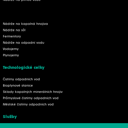
Nádrže na pitnou vodu
Nádrže na kapalná hnojiva
Nádrže na sůl
Fermentory
Nádrže na odpadní vodu
Vodojemy
Plynojemy
Technologické celky
Čistírny odpadních vod
Bioplynové stanice
Sklady kapalných minerálních hnojiv
Průmyslové čistírny odpadních vod
Městské čistírny odpadních vod
Služby