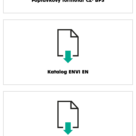
Poptávkový formulář CZ- BPS
Katalog ENVI EN