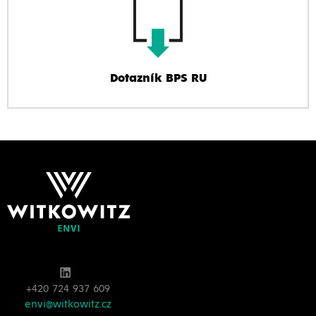
Dotazník BPS RU
+420 724 937 609
envi@witkowitz.cz