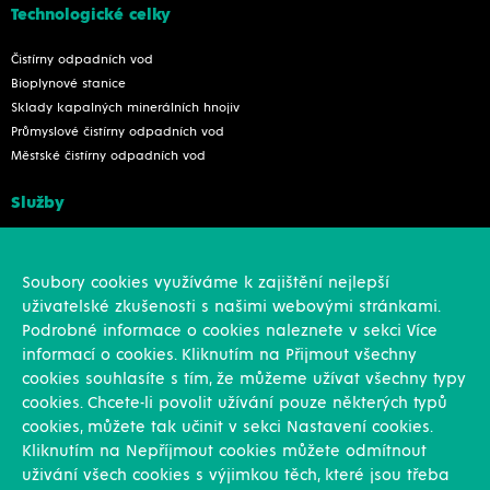
Technologické celky
Čistírny odpadních vod
Bioplynové stanice
Sklady kapalných minerálních hnojiv
Průmyslové čistírny odpadních vod
Městské čistírny odpadních vod
Služby
Konstrukce
Revize, rekonstrukce a opravy
Soubory cookies využíváme k zajištění nejlepší
Montáže
uživatelské zkušenosti s našimi webovými stránkami.
Projekční činnost
Podrobné informace o cookies naleznete v sekci Více
Vlastní výroba
informací o cookies. Kliknutím na Přijmout všechny
Výroba přesných výpalků na laseru
cookies souhlasíte s tím, že můžeme užívat všechny typy
cookies. Chcete-li povolit užívání pouze některých typů
Ostatní
cookies, můžete tak učinit v sekci Nastavení cookies.
Kliknutím na Nepříjmout cookies můžete odmítnout
Novinky
uživání všech cookies s výjimkou těch, které jsou třeba
Reference