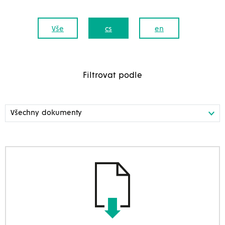
Vše
cs
en
Filtrovat podle