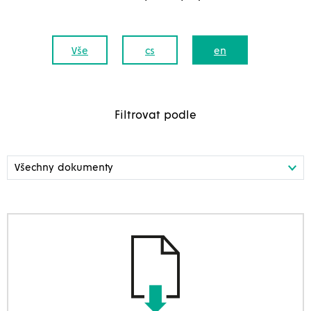
Vše
cs
en
Filtrovat podle