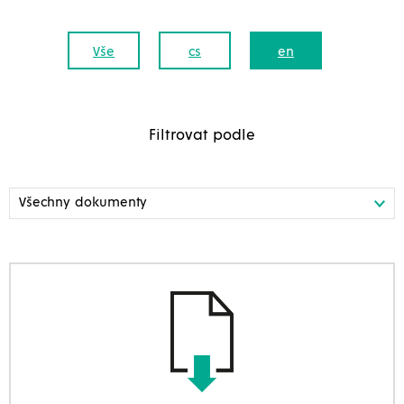
Vše
cs
en
Filtrovat podle