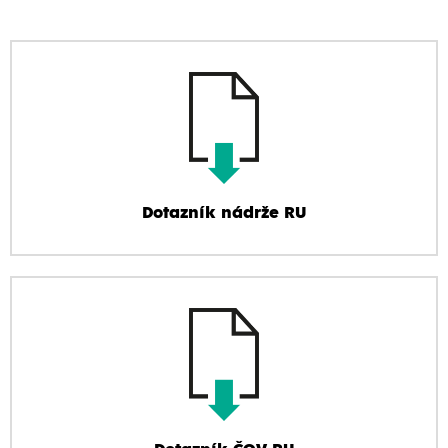
Dotazník nádrže RU