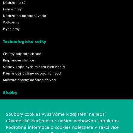
Nádrže na sůl
Fermentory
Nádrže na odpadní vodu
Vodojemy
Plynojemy
Technologické celky
Čistírny odpadních vod
Bioplynové stanice
Sklady kapalných minerálních hnojiv
Průmyslové čistírny odpadních vod
Městské čistírny odpadních vod
Služby
Konstrukce
Revize, rekonstrukce a opravy
Soubory cookies využíváme k zajištění nejlepší
Montáže
uživatelské zkušenosti s našimi webovými stránkami.
Projekční činnost
Podrobné informace o cookies naleznete v sekci Více
Vlastní výroba