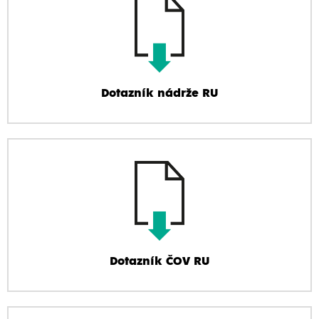
Dotazník nádrže RU
Dotazník ČOV RU