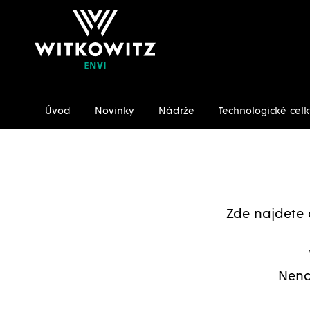
Úvod
Novinky
Nádrže
Technologické celk
Úvodní stránka
Ke stažení/Certifikáty
Zde najdete 
Nena