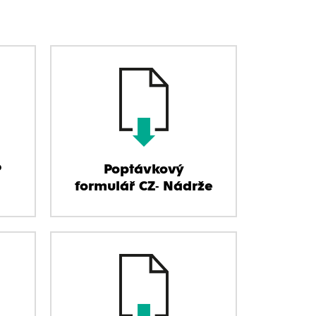
P
Poptávkový
formulář CZ- Nádrže