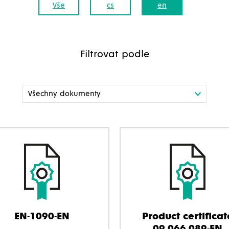
Vše
cs
en
Filtrovat podle
EN-1090-EN
Product certificat
09.066.089-EN