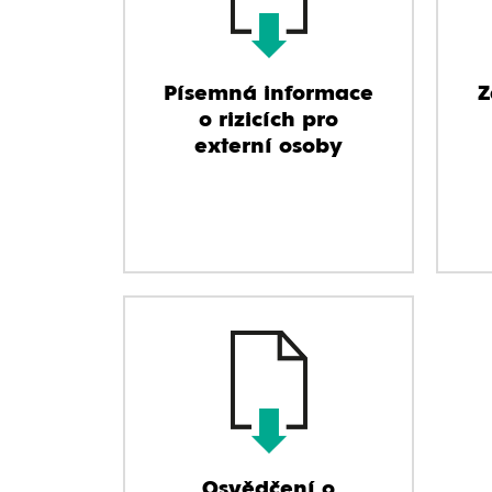
Písemná informace
Z
o rizicích pro
externí osoby
Osvědčení o