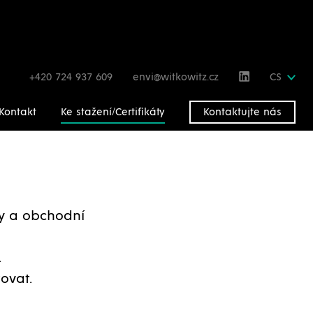
+420 724 937 609
envi@witkowitz.cz
CS
Kontakt
Ke stažení/Certifikáty
Kontaktujte nás
gy a obchodní
.
ovat.