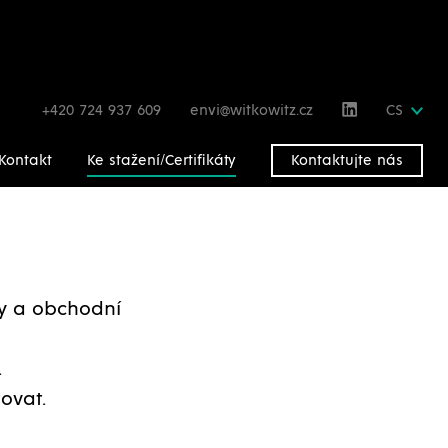
+420 724 937 609
envi@witkowitz.cz
CS
Kontakt
Ke stažení/Certifikáty
Kontaktujte nás
gy a obchodní
.
ovat.