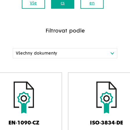
Vše
cs
en
Filtrovat podle
EN-1090-CZ
ISO-3834-DE