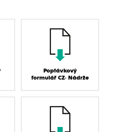
P
Poptávkový
formulář CZ- Nádrže