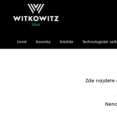
Úvod
Novinky
Nádrže
Technologické celk
Úvodní stránka
Ke stažení/Certifikáty
Zde najdete 
Nena