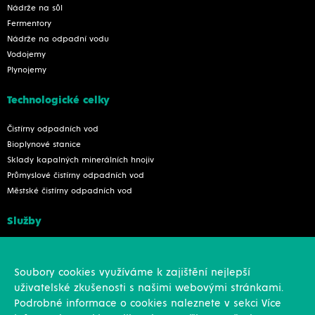
Nádrže na sůl
Fermentory
Nádrže na odpadní vodu
Vodojemy
Plynojemy
Technologické celky
Čistírny odpadních vod
Bioplynové stanice
Sklady kapalných minerálních hnojiv
Průmyslové čistírny odpadních vod
Městské čistírny odpadních vod
Služby
Konstrukce
Revize, rekonstrukce a opravy
Soubory cookies využíváme k zajištění nejlepší
Montáže
uživatelské zkušenosti s našimi webovými stránkami.
Projekční činnost
Podrobné informace o cookies naleznete v sekci Více
Vlastní výroba