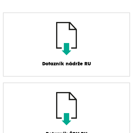
Dotazník nádrže RU