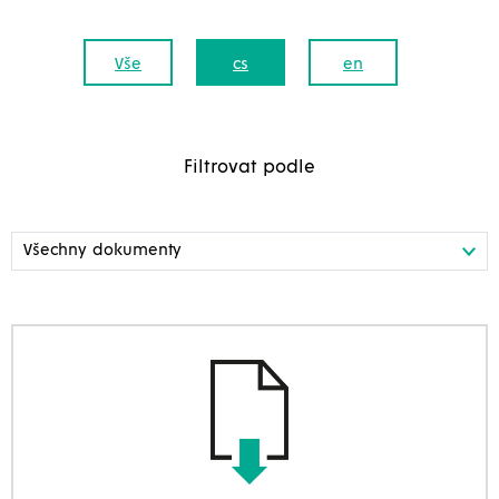
Vše
cs
en
Filtrovat podle