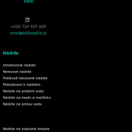
+420 724 937 609
envi@witkowitz.cz
Nádrže
Smaltované nádrže
Nerezové nádrže
Práškově lakované nádrže
Příslušenství k nádržím
Nádrže na požární vodu
Nádrže na kejdu a močůvku
Nádrže na pitnou vodu
Nádrže na kapalná hnojiva