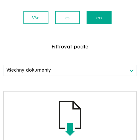
Vše
cs
en
Filtrovat podle