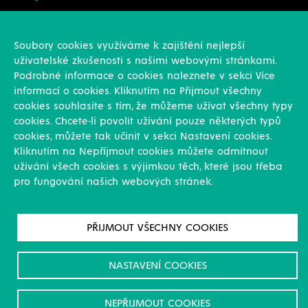
Konstrukce
Revize, rekonstrukce a opravy
Soubory cookies využíváme k zajištění nejlepší
Montáže
uživatelské zkušenosti s našimi webovými stránkami.
Projekční činnost
Podrobné informace o cookies naleznete v sekci Více
Vlastní výroba
informací o cookies. Kliknutím na Přijmout všechny
Výroba přesných výpalků na laseru
cookies souhlasíte s tím, že můžeme užívat všechny typy
cookies. Chcete-li povolit užívání pouze některých typů
Ostatní
cookies, můžete tak učinit v sekci Nastavení cookies.
Kliknutím na Nepříjmout cookies můžete odmítnout
Novinky
uživání všech cookies s výjimkou těch, které jsou třeba
Reference
pro fungování našich webových stránek.
Kariéra
O nás & Kontakt
GDPR
PŘIJMOUT VŠECHNY COOKIES
Pro akcionáře
Ke stažení/Certifikáty
NASTAVENÍ COOKIES
NEPŘIJMOUT COOKIES