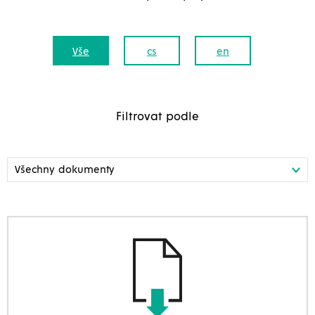
Vše
cs
en
Filtrovat podle