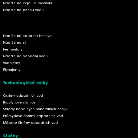
Nádrže na kejdu a močůvku
Nádrže na pitnou vodu
Nádrže na kapalná hnojiva
Nádrže na sůl
Fermentory
Nádrže na odpadní vodu
Vodojemy
Plynojemy
Technologické celky
Čistírny odpadních vod
Bioplynové stanice
Sklady kapalných minerálních hnojiv
Průmyslové čistírny odpadních vod
Městské čistírny odpadních vod
Služby