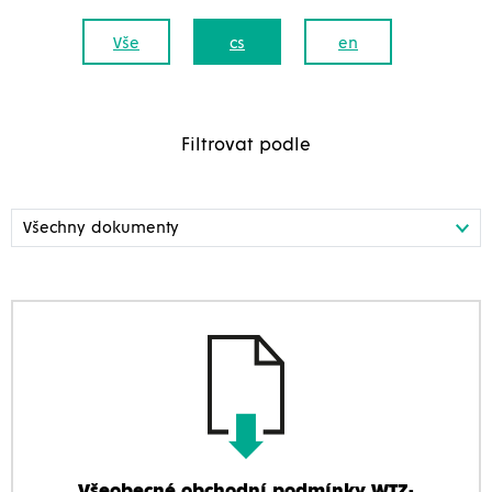
Vše
cs
en
Filtrovat podle
Všeobecné obchodní podmínky WTZ-