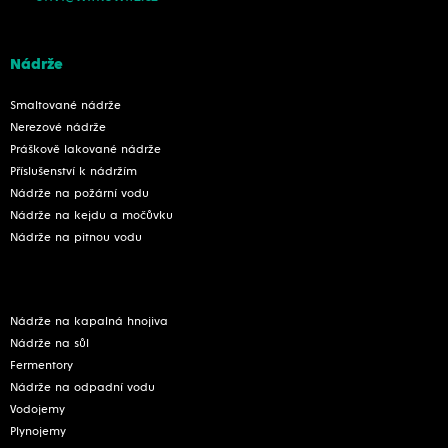
Nádrže
Smaltované nádrže
Nerezové nádrže
Práškově lakované nádrže
Příslušenství k nádržím
Nádrže na požární vodu
Nádrže na kejdu a močůvku
Nádrže na pitnou vodu
Nádrže na kapalná hnojiva
Nádrže na sůl
Fermentory
Nádrže na odpadní vodu
Vodojemy
Plynojemy