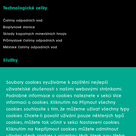
Technologické celky
Čistírny odpadních vod
Bioplynové stanice
Sklady kapalných minerálních hnojiv
Průmyslové čistírny odpadních vod
Městské čistírny odpadních vod
Služby
Konstrukce
Revize, rekonstrukce a opravy
Soubory cookies využíváme k zajištění nejlepší
Montáže
uživatelské zkušenosti s našimi webovými stránkami.
Projekční činnost
Podrobné informace o cookies naleznete v sekci Více
Vlastní výroba
informací o cookies. Kliknutím na Přijmout všechny
Výroba přesných výpalků na laseru
cookies souhlasíte s tím, že můžeme užívat všechny typy
cookies. Chcete-li povolit užívání pouze některých typů
Ostatní
cookies, můžete tak učinit v sekci Nastavení cookies.
Kliknutím na Nepříjmout cookies můžete odmítnout
Novinky
uživání všech cookies s výjimkou těch, které jsou třeba