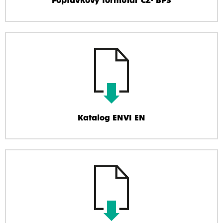
Poptávkový formulář CZ- BPS
Katalog ENVI EN