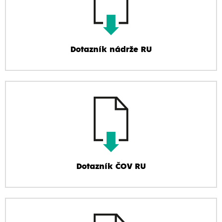
Dotazník nádrže RU
Dotazník ČOV RU