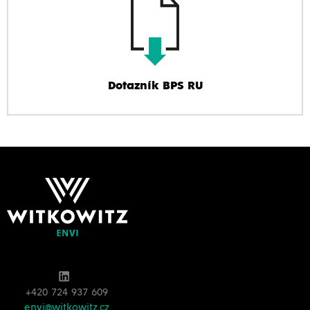
Dotazník BPS RU
+420 724 937 609
envi@witkowitz.cz