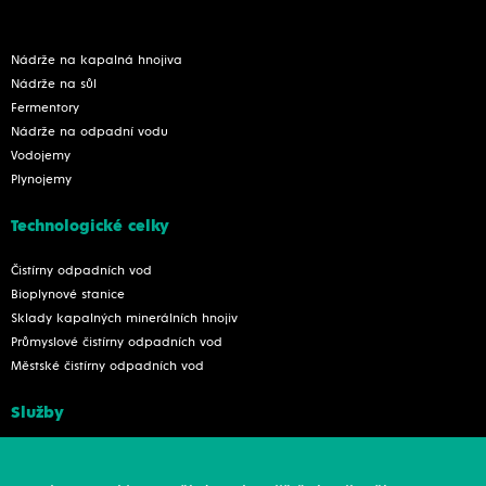
Nádrže na kapalná hnojiva
Nádrže na sůl
Fermentory
Nádrže na odpadní vodu
Vodojemy
Plynojemy
Technologické celky
Čistírny odpadních vod
Bioplynové stanice
Sklady kapalných minerálních hnojiv
Průmyslové čistírny odpadních vod
Městské čistírny odpadních vod
Služby
Konstrukce
Revize, rekonstrukce a opravy