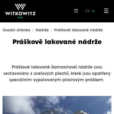
☰
CS
Úvodní stránka
Nádrže
Práškově lakované nádrže
Práškově lakované nádrže
Práškově lakované
(komaxitové)
nádrže
jsou
sestavovány z ocelových plechů, které jsou opatřeny
speciálním vypalovaným plastovým práškem.