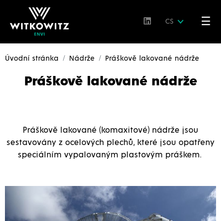
☰
CS
Úvodní stránka
Nádrže
Práškově lakované nádrže
Práškově lakované nádrže
Práškově lakované
(komaxitové)
nádrže
jsou
sestavovány z ocelových plechů, které jsou opatřeny
speciálním vypalovaným plastovým práškem.