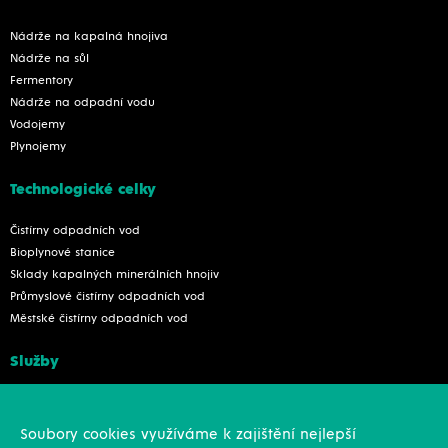
Nádrže na kapalná hnojiva
Nádrže na sůl
Fermentory
Nádrže na odpadní vodu
Vodojemy
Plynojemy
Technologické celky
Čistírny odpadních vod
Bioplynové stanice
Sklady kapalných minerálních hnojiv
Průmyslové čistírny odpadních vod
Městské čistírny odpadních vod
Služby
Konstrukce
Revize, rekonstrukce a opravy
Soubory cookies využíváme k zajištění nejlepší
Montáže