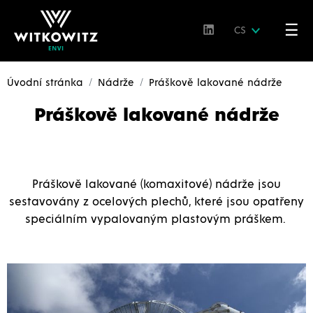
☰
CS
Úvodní stránka
Nádrže
Práškově lakované nádrže
Práškově lakované nádrže
Práškově lakované
(komaxitové)
nádrže
jsou
sestavovány z ocelových plechů, které jsou opatřeny
speciálním vypalovaným plastovým práškem.