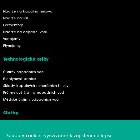
Nádrže na kapalná hnojiva
Nádrže na sůl
Fermentory
Nádrže na odpadní vodu
Vodojemy
Plynojemy
Technologické celky
Čistírny odpadních vod
Bioplynové stanice
Sklady kapalných minerálních hnojiv
Průmyslové čistírny odpadních vod
Městské čistírny odpadních vod
Služby
Konstrukce
Revize, rekonstrukce a opravy
Soubory cookies využíváme k zajištění nejlepší
Montáže