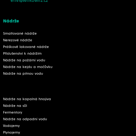
envi@witkowitz.cz
Nádrže
Smaltované nádrže
Nerezové nádrže
Práškově lakované nádrže
Příslušenství k nádržím
Nádrže na požární vodu
Nádrže na kejdu a močůvku
Nádrže na pitnou vodu
Nádrže na kapalná hnojiva
Nádrže na sůl
Fermentory
Nádrže na odpadní vodu
Vodojemy
Plynojemy