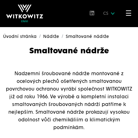
☰
CS
Úvodní stránka
Nádrže
Smaltované nádrže
Smaltované nádrže
Nadzemní šroubované nádrže montované z
ocelových plechů ošetřených smaltovanou
povrchovou ochranou vyrábí společnost WITKOWITZ
již od roku 1966. Ve výrobě a kompletní instalaci
smaltovaných šroubovaných nádrží patříme k
nejlepším.
Smaltované nádrže
prokazují vysokou
odolnost vůči chemikáliím a klimatickým
podmínkám.