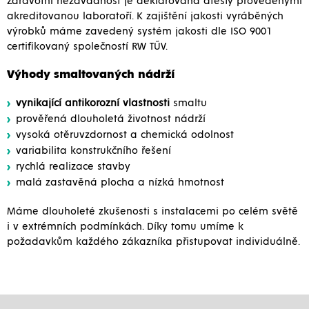
Zdravotní nezávadnost je deklarována atesty provedenými
akreditovanou laboratoří. K zajištění jakosti vyráběných
výrobků máme zavedený systém jakosti dle ISO 9001
certifikovaný společností RW TŰV.
Výhody smaltovaných nádrží
vynikající antikorozní vlastnosti
smaltu
prověřená dlouholetá životnost nádrží
vysoká otěruvzdornost a chemická odolnost
variabilita konstrukčního řešení
rychlá realizace stavby
malá zastavěná plocha a nízká hmotnost
Máme dlouholeté zkušenosti s instalacemi po celém světě
i v extrémních podmínkách. Díky tomu umíme k
požadavkům každého zákazníka přistupovat individuálně.