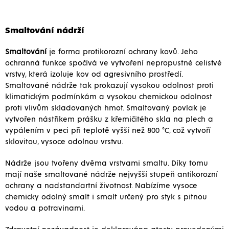
Smaltování nádrží
Smaltování
je forma protikorozní ochrany kovů. Jeho
ochranná funkce spočívá ve vytvoření nepropustné celistvé
vrstvy, která izoluje kov od agresivního prostředí.
Smaltované nádrže tak prokazují vysokou odolnost proti
klimatickým podmínkám a vysokou chemickou odolnost
proti vlivům skladovaných hmot. Smaltovaný povlak je
vytvořen nástřikem prášku z křemičitého skla na plech a
vypálením v peci při teplotě vyšší než 800 °C, což vytvoří
sklovitou, vysoce odolnou vrstvu.
Nádrže jsou tvořeny dvěma vrstvami smaltu. Díky tomu
mají naše smaltované nádrže nejvyšší stupeň antikorozní
ochrany a nadstandartní životnost. Nabízíme vysoce
chemicky odolný smalt i smalt určený pro styk s pitnou
vodou a potravinami.