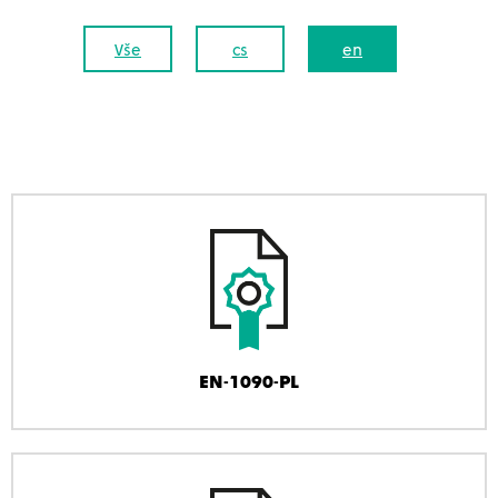
Vše
cs
en
EN-1090-PL