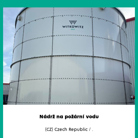
Nádrž na požární vodu
(CZ) Czech Republic / .