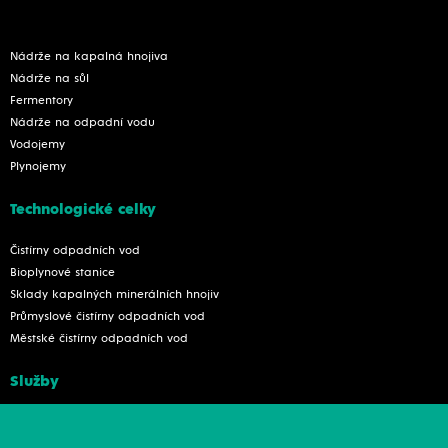
Nádrže na kapalná hnojiva
Nádrže na sůl
Fermentory
Nádrže na odpadní vodu
Vodojemy
Plynojemy
Technologické celky
Čistírny odpadních vod
Bioplynové stanice
Sklady kapalných minerálních hnojiv
Průmyslové čistírny odpadních vod
Městské čistírny odpadních vod
Služby
Konstrukce
Revize, rekonstrukce a opravy