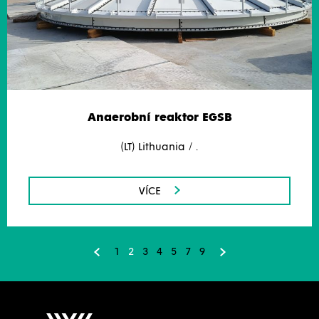
Anaerobní reaktor EGSB
(LT) Lithuania / .
VÍCE
1
2
3
4
5
7
9