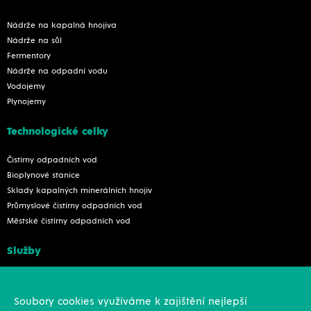
Nádrže na kapalná hnojiva
Nádrže na sůl
Fermentory
Nádrže na odpadní vodu
Vodojemy
Plynojemy
Technologické celky
Čistírny odpadních vod
Bioplynové stanice
Sklady kapalných minerálních hnojiv
Průmyslové čistírny odpadních vod
Městské čistírny odpadních vod
Služby
Konstrukce
Revize, rekonstrukce a opravy
Soubory cookies využíváme k zajištění nejlepší
Montáže