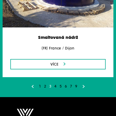
Smaltovaná nádrž
(FR) France / Dijon
VÍCE
1
2
3
4
5
6
7
9