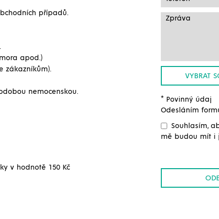
obchodních případů.
.
komora apod.)
e zákazníkům).
VYBRAT 
uhodobou nemocenskou.
* Povinný údaj
Odesláním formu
Souhlasím, ab
mě budou mít i 
nky v hodnotě 150 Kč
ODE