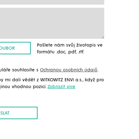
Pošlete nám svůj životopis ve
SOUBOR
formátu .doc, .pdf, .rtf.
láře souhlasíte s
Ochranou osobních údajů
.
y mi dali vědět z WITKOWITZ ENVI a.s., když pro
jinou vhodnou pozici.
Zobrazit více
SLAT