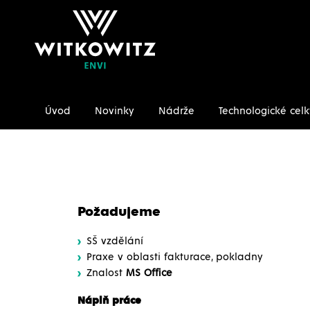
Úvod
Novinky
Nádrže
Technologické celk
Úvodní stránka
Kariéra
Fakturantka
Požadujeme
SŠ vzdělání
Praxe v oblasti fakturace, pokladny
Znalost
MS Office
Náplň práce