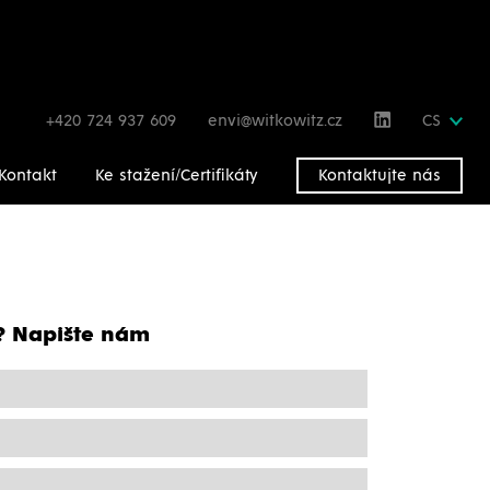
+420 724 937 609
envi@witkowitz.cz
CS
Kontakt
Ke stažení/Certifikáty
Kontaktujte nás
? Napište nám