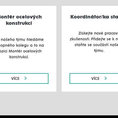
ontér ocelových
Koordinátor/ka st
konstrukcí
Získejte nové pracov
zkušenosti. Přidejte se k
 našeho týmu hledáme
staňte se součástí naš
hopného kolegu a to na
týmu.
ozici Montér ocelových
konstrukcí.
VÍCE
VÍCE