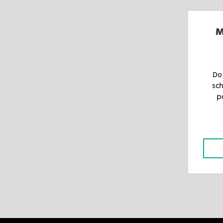
M
Do
sc
p