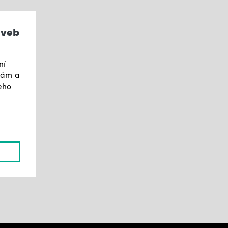
aveb
ní
 nám a
eho