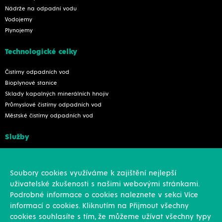
Nádrže na odpadní vodu
Vodojemy
Plynojemy
Technologické celky
Čistírny odpadních vod
Bioplynové stanice
Sklady kapalných minerálních hnojiv
Průmyslové čistírny odpadních vod
Městské čistírny odpadních vod
Služby
Konstrukce
Revize, rekonstrukce a opravy
Soubory cookies využíváme k zajištění nejlepší
Montáže
uživatelské zkušenosti s našimi webovými stránkami.
Projekční činnost
Podrobné informace o cookies naleznete v sekci Více
Vlastní výroba
informací o cookies. Kliknutím na Přijmout všechny
Výroba přesných výpalků na laseru
cookies souhlasíte s tím, že můžeme užívat všechny typy