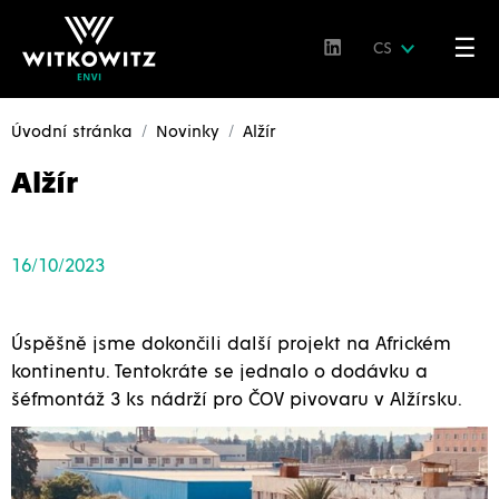
☰
CS
Úvodní stránka
Novinky
Alžír
Alžír
16/10/2023
Úspěšně jsme dokončili další projekt na Africkém
kontinentu. Tentokráte se jednalo o dodávku a
šéfmontáž 3 ks nádrží pro ČOV pivovaru v Alžírsku.