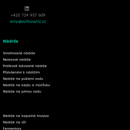
+420 724 937 609
envi@witkowitz.cz
Nádrže
Smaltované nádrže
Nerezové nádrže
Práškově lakované nádrže
Příslušenství k nádržím
Nádrže na požární vodu
Nádrže na kejdu a močůvku
Nádrže na pitnou vodu
Nádrže na kapalná hnojiva
Nádrže na sůl
Fermentory