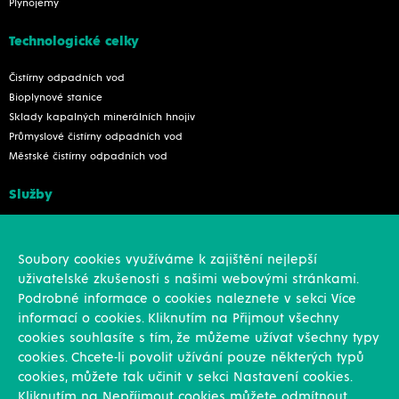
Plynojemy
Technologické celky
Čistírny odpadních vod
Bioplynové stanice
Sklady kapalných minerálních hnojiv
Průmyslové čistírny odpadních vod
Městské čistírny odpadních vod
Služby
Konstrukce
Revize, rekonstrukce a opravy
Soubory cookies využíváme k zajištění nejlepší
Montáže
uživatelské zkušenosti s našimi webovými stránkami.
Projekční činnost
Podrobné informace o cookies naleznete v sekci Více
Vlastní výroba
informací o cookies. Kliknutím na Přijmout všechny
Výroba přesných výpalků na laseru
cookies souhlasíte s tím, že můžeme užívat všechny typy
cookies. Chcete-li povolit užívání pouze některých typů
Ostatní
cookies, můžete tak učinit v sekci Nastavení cookies.
Kliknutím na Nepříjmout cookies můžete odmítnout