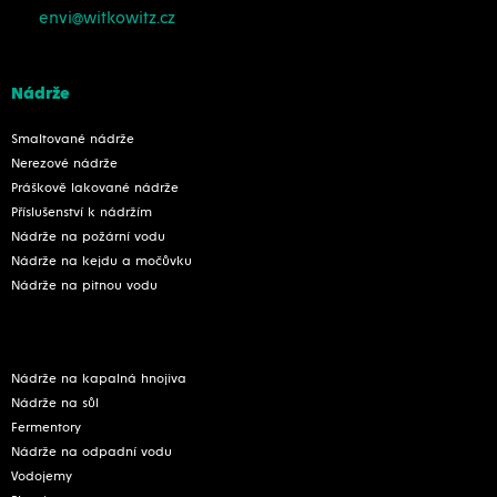
envi@witkowitz.cz
Nádrže
Smaltované nádrže
Nerezové nádrže
Práškově lakované nádrže
Příslušenství k nádržím
Nádrže na požární vodu
Nádrže na kejdu a močůvku
Nádrže na pitnou vodu
Nádrže na kapalná hnojiva
Nádrže na sůl
Fermentory
Nádrže na odpadní vodu
Vodojemy