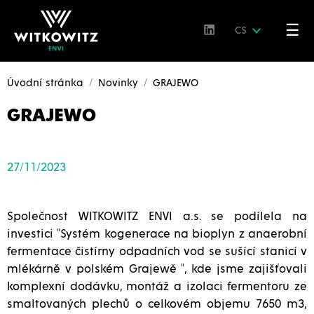
☰
CS
Úvodní stránka
Novinky
GRAJEWO
GRAJEWO
27/11/2023
Společnost WITKOWITZ ENVI a.s. se podílela na
investici "Systém kogenerace na bioplyn z anaerobní
fermentace čistírny odpadních vod se sušící stanicí v
mlékárně v polském Grajewě ", kde jsme zajišťovali
komplexní dodávku, montáž a izolaci fermentoru ze
smaltovaných plechů o celkovém objemu 7650 m3,