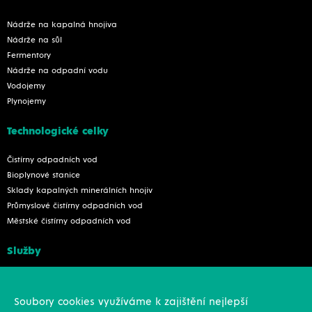
Nádrže na kapalná hnojiva
Nádrže na sůl
Fermentory
Nádrže na odpadní vodu
Vodojemy
Plynojemy
Technologické celky
Čistírny odpadních vod
Bioplynové stanice
Sklady kapalných minerálních hnojiv
Průmyslové čistírny odpadních vod
Městské čistírny odpadních vod
Služby
Konstrukce
Revize, rekonstrukce a opravy
Soubory cookies využíváme k zajištění nejlepší
Montáže