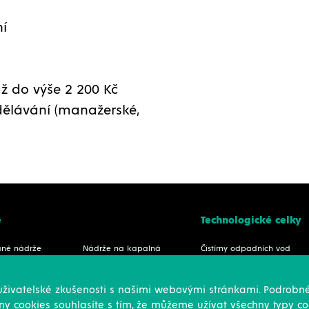
ní
ž do výše 2 200 Kč
dělávání (manažerské,
e
Technologické celky
ané nádrže
Nádrže na kapalná
Čistírny odpadních vod
é nádrže
hnojiva
Bioplynové stanice
 lakované nádrže
Nádrže na sůl
Sklady kapalných
 uživatelské zkušenosti s našimi webovými stránkami. Podrobné
ství k nádržím
Fermentory
minerálních hnojiv
ny cookies souhlasíte s tím, že můžeme užívat všechny typy coo