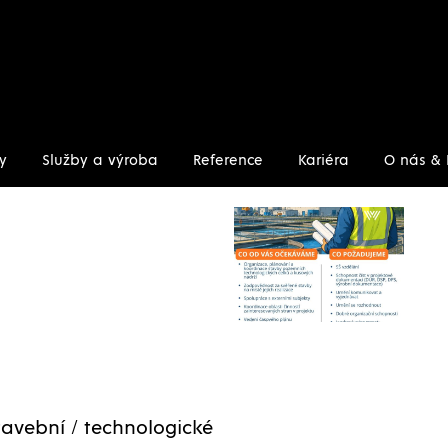
y
Služby a výroba
Reference
Kariéra
O nás & 
tavební / technologické