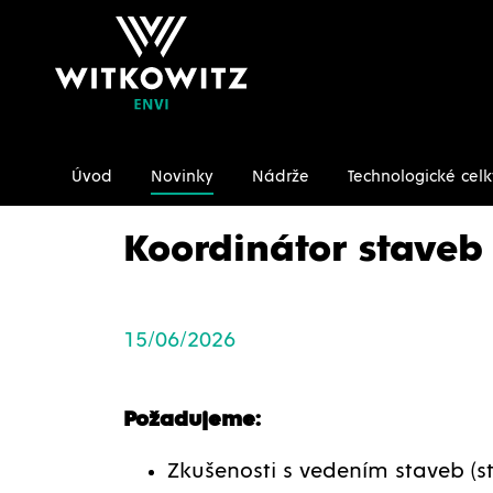
Úvod
Novinky
Nádrže
Technologické celk
Úvodní stránka
Novinky
Koordinátor staveb
Koordinátor staveb
15/06/2026
Požadujeme:
Zkušenosti s vedením staveb (s