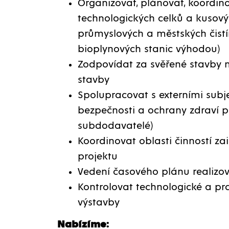
Organizovat, plánovat, koordi
technologických celků a kusový
průmyslových a městských čist
bioplynových stanic výhodou)
Zodpovídat za svěřené stavby n
stavby
Spolupracovat s externími subj
bezpečnosti a ochrany zdraví př
subdodavatelé)
Koordinovat oblasti činností za
projektu
Vedení časového plánu realizo
Kontrolovat technologické a pr
výstavby
Nabízíme: