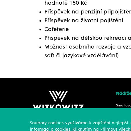
hodnotě 150 Kč
Příspěvek na penzijní připojiště
Příspěvek na životní pojištění
Cafeterie
Příspěvek na dětskou rekreaci a
Možnost osobního rozvoje a vz
soft či jazykové vzdělávání)
Nádrž
Smaltov
Nerezov
Práškově
Soubory cookies využíváme k zajištění nejlepší
Příslušen
informací o cookies. Kliknutím na Přijmout všech