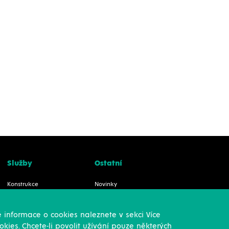
Služby
Ostatní
Konstrukce
Novinky
Revize, rekonstrukce a
Reference
opravy
Kariéra
 informace o cookies naleznete v sekci Více
Montáže
O nás & Kontakt
kies. Chcete-li povolit užívání pouze některých