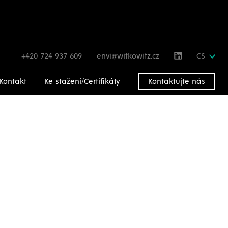
+420 724 937 609
envi@witkowitz.cz
CS
Kontakt
Ke stažení/Certifikáty
Kontaktujte nás