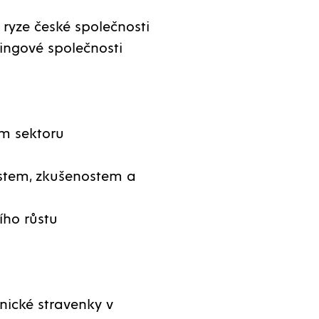
a ryze české společnosti
ringové společnosti
ím sektoru
ostem, zkušenostem a
ího růstu
onické stravenky v