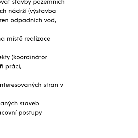
novat stavby pozemních
ch nádrží (výstavba
íren odpadních vod,
a místě realizace
ekty (koordinátor
i práci,
interesovaných stran v
vaných staveb
acovní postupy