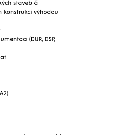
ých staveb či
ch konstrukcí výhodou
y
kumentaci (DUR, DSP,
at
A2)