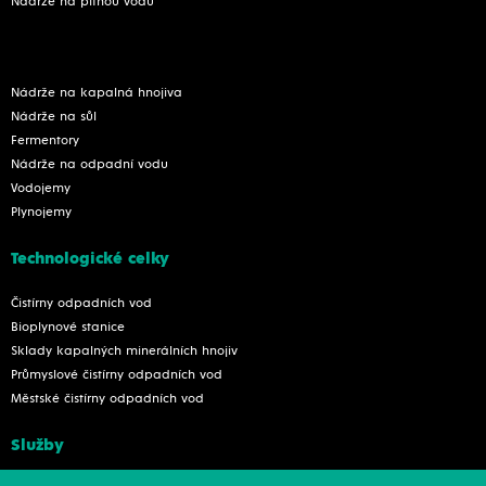
Nádrže na pitnou vodu
Nádrže na kapalná hnojiva
Nádrže na sůl
Fermentory
Nádrže na odpadní vodu
Vodojemy
Plynojemy
Technologické celky
Čistírny odpadních vod
Bioplynové stanice
Sklady kapalných minerálních hnojiv
Průmyslové čistírny odpadních vod
Městské čistírny odpadních vod
Služby