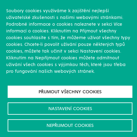
Konstrukce
Revize, rekonstrukce a opravy
Soubory cookies využíváme k zajištění nejlepší
Montáže
uživatelské zkušenosti s našimi webovými stránkami.
Projekční činnost
Podrobné informace o cookies naleznete v sekci Více
Vlastní výroba
informací o cookies. Kliknutím na Přijmout všechny
Výroba přesných výpalků na laseru
cookies souhlasíte s tím, že můžeme užívat všechny typy
cookies. Chcete-li povolit užívání pouze některých typů
Ostatní
cookies, můžete tak učinit v sekci Nastavení cookies.
Kliknutím na Nepříjmout cookies můžete odmítnout
Novinky
uživání všech cookies s výjimkou těch, které jsou třeba
Reference
pro fungování našich webových stránek.
Kariéra
O nás & Kontakt
GDPR
PŘIJMOUT VŠECHNY COOKIES
Pro akcionáře
Ke stažení/Certifikáty
NASTAVENÍ COOKIES
NEPŘIJMOUT COOKIES
© All rights reserved. WITKOWITZ ENVI
Designed by
La Taupe
2019
a.s.