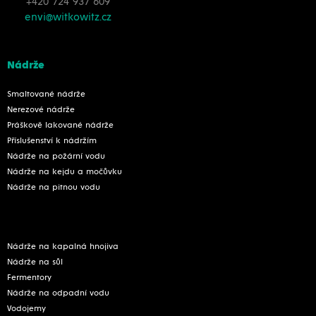
+420 724 937 609
envi@witkowitz.cz
Nádrže
Smaltované nádrže
Nerezové nádrže
Práškově lakované nádrže
Příslušenství k nádržím
Nádrže na požární vodu
Nádrže na kejdu a močůvku
Nádrže na pitnou vodu
Nádrže na kapalná hnojiva
Nádrže na sůl
Fermentory
Nádrže na odpadní vodu
Vodojemy