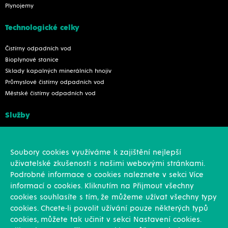
Plynojemy
Technologické celky
Čistírny odpadních vod
Bioplynové stanice
Sklady kapalných minerálních hnojiv
Průmyslové čistírny odpadních vod
Městské čistírny odpadních vod
Služby
Konstrukce
Revize, rekonstrukce a opravy
Soubory cookies využíváme k zajištění nejlepší
Montáže
uživatelské zkušenosti s našimi webovými stránkami.
Projekční činnost
Podrobné informace o cookies naleznete v sekci Více
Vlastní výroba
informací o cookies. Kliknutím na Přijmout všechny
Výroba přesných výpalků na laseru
cookies souhlasíte s tím, že můžeme užívat všechny typy
cookies. Chcete-li povolit užívání pouze některých typů
Ostatní
cookies, můžete tak učinit v sekci Nastavení cookies.