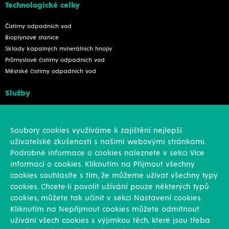
Technologické celky
Čistírny odpadních vod
Bioplynové stanice
Sklady kapalných minerálních hnojiv
Průmyslové čistírny odpadních vod
Městské čistírny odpadních vod
Služby
Konstrukce
Revize, rekonstrukce a opravy
Soubory cookies využíváme k zajištění nejlepší
Montáže
uživatelské zkušenosti s našimi webovými stránkami.
Projekční činnost
Podrobné informace o cookies naleznete v sekci Více
Vlastní výroba
informací o cookies. Kliknutím na Přijmout všechny
Výroba přesných výpalků na laseru
cookies souhlasíte s tím, že můžeme užívat všechny typy
cookies. Chcete-li povolit užívání pouze některých typů
Ostatní
cookies, můžete tak učinit v sekci Nastavení cookies.
Kliknutím na Nepříjmout cookies můžete odmítnout
Novinky
uživání všech cookies s výjimkou těch, které jsou třeba
Reference