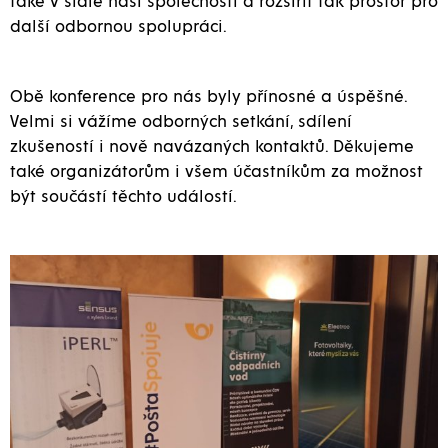
také v sídle naší společnosti a rozšířit tak prostor pro
další odbornou spolupráci.
Obě konference pro nás byly přínosné a úspěšné.
Velmi si vážíme odborných setkání, sdílení
zkušeností i nově navázaných kontaktů. Děkujeme
také organizátorům i všem účastníkům za možnost
být součástí těchto událostí.