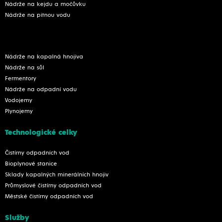
Nádrže na kejdu a močůvku
Nádrže na pitnou vodu
Nádrže na kapalná hnojiva
Nádrže na sůl
Fermentory
Nádrže na odpadní vodu
Vodojemy
Plynojemy
Technologické celky
Čistírny odpadních vod
Bioplynové stanice
Sklady kapalných minerálních hnojiv
Průmyslové čistírny odpadních vod
Městské čistírny odpadních vod
Služby