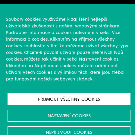
Konstrukce
Revize, rekonstrukce a opravy
Soubory cookies využíváme k zajištění nejlepší
Montáže
uživatelské zkušenosti s našimi webovými stránkami.
Projekční činnost
Podrobné informace o cookies naleznete v sekci Více
Vlastní výroba
informací o cookies. Kliknutím na Přijmout všechny
Výroba přesných výpalků na laseru
cookies souhlasíte s tím, že můžeme užívat všechny typy
cookies. Chcete-li povolit užívání pouze některých typů
Ostatní
cookies, můžete tak učinit v sekci Nastavení cookies.
Kliknutím na Nepříjmout cookies můžete odmítnout
Novinky
uživání všech cookies s výjimkou těch, které jsou třeba
Reference
pro fungování našich webových stránek.
Kariéra
O nás & Kontakt
GDPR
PŘIJMOUT VŠECHNY COOKIES
Pro akcionáře
Ke stažení/Certifikáty
NASTAVENÍ COOKIES
NEPŘIJMOUT COOKIES