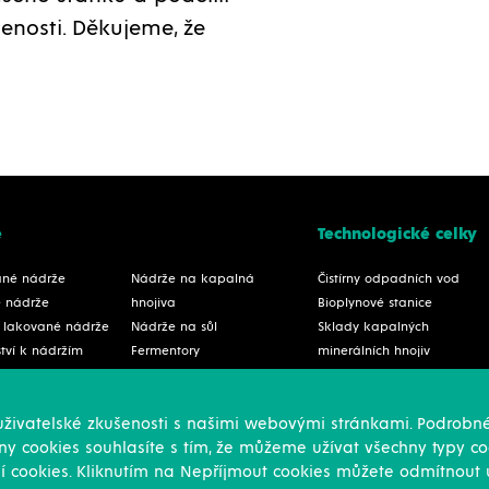
enosti. Děkujeme, že
e
Technologické celky
ané nádrže
Nádrže na kapalná
Čistírny odpadních vod
é nádrže
hnojiva
Bioplynové stanice
 lakované nádrže
Nádrže na sůl
Sklady kapalných
ství k nádržím
Fermentory
minerálních hnojiv
a požární vodu
Nádrže na odpadní vodu
Průmyslové čistírny
a kejdu a
Vodojemy
odpadních vod
 uživatelské zkušenosti s našimi webovými stránkami. Podrobné
Plynojemy
Městské čistírny
ny cookies souhlasíte s tím, že můžeme užívat všechny typy coo
a pitnou vodu
odpadních vod
ní cookies. Kliknutím na Nepříjmout cookies můžete odmítnout u