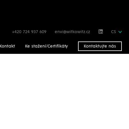
+420 724 937 609
envi@witkowitz.cz
CS
Kontakt
Ke stažení/Certifikáty
Kontaktujte nás