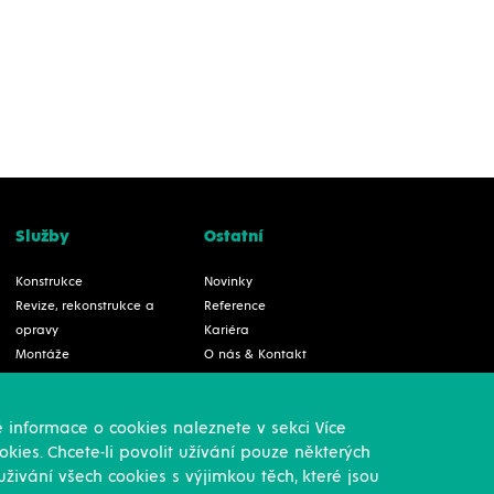
Služby
Ostatní
Konstrukce
Novinky
Revize, rekonstrukce a
Reference
opravy
Kariéra
Montáže
O nás & Kontakt
Projekční činnost
GDPR
Vlastní výroba
Pro akcionáře
 informace o cookies naleznete v sekci Více
Výroba přesných výpalků
Ke stažení/Certifikáty
kies. Chcete-li povolit užívání pouze některých
na laseru
živání všech cookies s výjimkou těch, které jsou