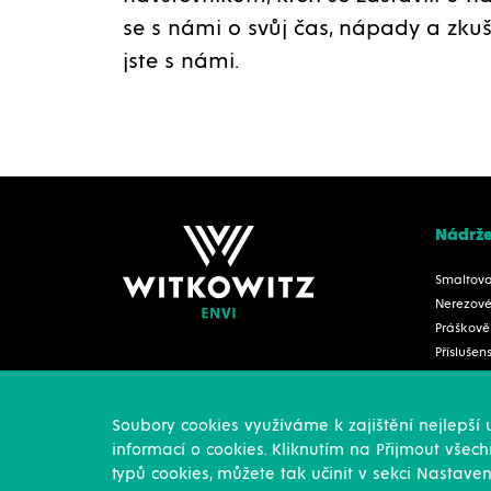
se s námi o svůj čas, nápady a zkuš
jste s námi.
Nádrž
Smaltov
Nerezov
Práškově
Příslušen
Nádrže n
Nádrže n
+420 724 937 609
Soubory cookies využíváme k zajištění nejlepší
močůvku
envi@witkowitz.cz
informací o cookies. Kliknutím na Přijmout všech
Nádrže n
typů cookies, můžete tak učinit v sekci Nastave