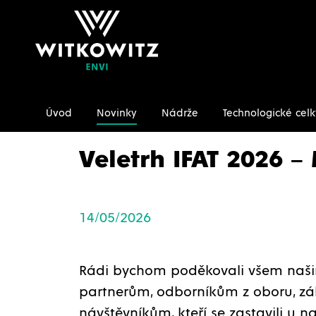
Úvod
Novinky
Nádrže
Technologické celk
Úvodní stránka
Novinky
Veletrh IFAT 2026 – Mnich
Veletrh IFAT 2026 –
14/05/2026
Rádi bychom poděkovali všem na
partnerům, odborníkům z oboru, z
návštěvníkům, kteří se zastavili u n