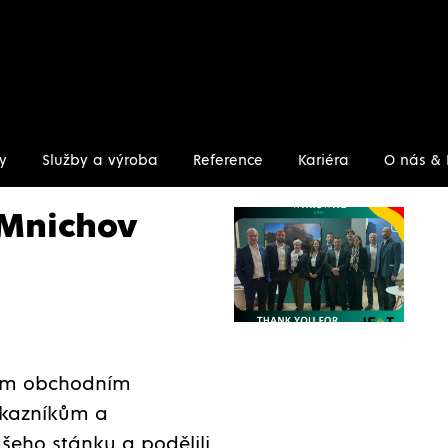
y
Služby a výroba
Reference
Kariéra
O nás & 
ov
 Mnichov
šim obchodním
ákazníkům a
ašeho stánku a podělili