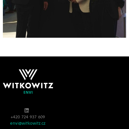
+420 724 937 609
envi@witkowitz.cz