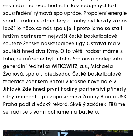
sekunda má svou hodnotu. Rozhoduje rychlost,
soustředění, týmová spolupráce. Propojení energie
sportu, rodinné atmosféry a touhy být každý zápas
lepší je něco, co nás spojuje. I proto jsme se stali
hrdým partnerem nejvyšší české basketbalové
soutěže Ženské basketbalové ligy. Ostrava má v
soutěži hned dva týmy. O to větší radost máme z
toho, že můžeme být u toho. Smlouvu podepsala
generální ředitelka WITKOWITZ, a.s., Michaela
Žvaková, spolu s předsedou České basketbalové
federace Zdeňkem Břízou v krásné nové hale v
Jihlavě. Zde hned první hodiny partnerství přinesly
silný moment – při zápase mezi Žabiny Brno a ÚSK
Praha padl divácký rekord. Skvělý začátek. Těšíme
se, rádi se s vámi potkáme na basketu.