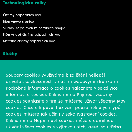
Technologické celky
Čistírny odpadních vod
Bioplynové stanice
Sklady kapalných minerálních hnojiv
Průmyslové čistírny odpadních vod
Městské čistírny odpadních vod
Služby
Konstrukce
Revize, rekonstrukce a opravy
Soubory cookies využíváme k zajištění nejlepší
Montáže
uživatelské zkušenosti s našimi webovými stránkami.
Projekční činnost
Podrobné informace o cookies naleznete v sekci Více
Vlastní výroba
informací o cookies. Kliknutím na Přijmout všechny
Výroba přesných výpalků na laseru
cookies souhlasíte s tím, že můžeme užívat všechny typy
cookies. Chcete-li povolit užívání pouze některých typů
Ostatní
cookies, můžete tak učinit v sekci Nastavení cookies.
Kliknutím na Nepříjmout cookies můžete odmítnout
Novinky
uživání všech cookies s výjimkou těch, které jsou třeba
Reference