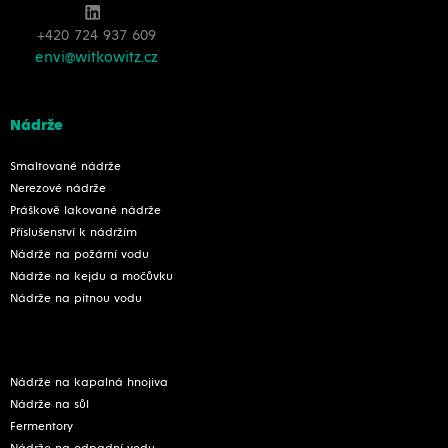
+420 724 937 609
envi@witkowitz.cz
Nádrže
Smaltované nádrže
Nerezové nádrže
Práškově lakované nádrže
Příslušenství k nádržím
Nádrže na požární vodu
Nádrže na kejdu a močůvku
Nádrže na pitnou vodu
Nádrže na kapalná hnojiva
Nádrže na sůl
Fermentory