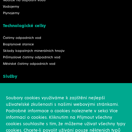
Nádrže na odpadní vodu
Vodojemy
Plynojemy
Technologické celky
Čistírny odpadních vod
Bioplynové stanice
Sklady kapalných minerálních hnojiv
Průmyslové čistírny odpadních vod
Městské čistírny odpadních vod
Služby
Konstrukce
Revize, rekonstrukce a opravy
Soubory cookies využíváme k zajištění nejlepší
Montáže
uživatelské zkušenosti s našimi webovými stránkami.
Projekční činnost
Podrobné informace o cookies naleznete v sekci Více
Vlastní výroba
informací o cookies. Kliknutím na Přijmout všechny
Výroba přesných výpalků na laseru
cookies souhlasíte s tím, že můžeme užívat všechny typy
cookies. Chcete-li povolit užívání pouze některých typů