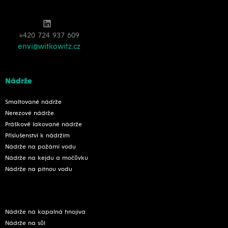
+420 724 937 609
envi@witkowitz.cz
Nádrže
Smaltované nádrže
Nerezové nádrže
Práškově lakované nádrže
Příslušenství k nádržím
Nádrže na požární vodu
Nádrže na kejdu a močůvku
Nádrže na pitnou vodu
Nádrže na kapalná hnojiva
Nádrže na sůl