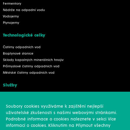
Fermentory
Nádrže na odpadní vodu
Vodojemy
Plynojemy
Technologické celky
Čistírny odpadních vod
Bioplynové stanice
Sklady kapalných minerálních hnojiv
Průmyslové čistírny odpadních vod
Městské čistírny odpadních vod
Služby
Konstrukce
Revize, rekonstrukce a opravy
Soubory cookies využíváme k zajištění nejlepší
Montáže
uživatelské zkušenosti s našimi webovými stránkami.
Projekční činnost
Podrobné informace o cookies naleznete v sekci Více
Vlastní výroba
informací o cookies. Kliknutím na Přijmout všechny
Výroba přesných výpalků na laseru