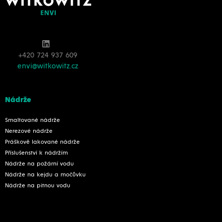
+420 724 937 609
envi@witkowitz.cz
Nádrže
Smaltované nádrže
Nerezové nádrže
Práškově lakované nádrže
Příslušenství k nádržím
Nádrže na požární vodu
Nádrže na kejdu a močůvku
Nádrže na pitnou vodu