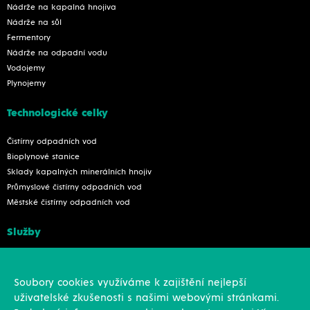
Nádrže na kapalná hnojiva
Nádrže na sůl
Fermentory
Nádrže na odpadní vodu
Vodojemy
Plynojemy
Technologické celky
Čistírny odpadních vod
Bioplynové stanice
Sklady kapalných minerálních hnojiv
Průmyslové čistírny odpadních vod
Městské čistírny odpadních vod
Služby
Konstrukce
Revize, rekonstrukce a opravy
Soubory cookies využíváme k zajištění nejlepší
Montáže
uživatelské zkušenosti s našimi webovými stránkami.
Projekční činnost